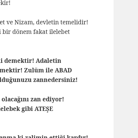
kir!
t ve Nizam, devletin temelidir!
i bir dönem fakat ilelebet
li demektir! Adaletin
mektir! Zulüm ile ABAD
 olduğunuzu zannedersiniz!
olacağını zan ediyor!
Kelebek gibi ATEŞE
anma ki zalimin ettiği kardır!