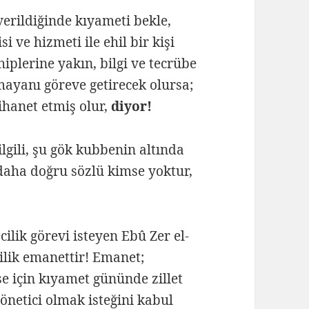
erildiğinde kıyameti bekle,
i ve hizmeti ile ehil bir kişi
hiplerine yakın, bilgi ve tecrübe
mayanı göreve getirecek olursa;
hanet etmiş olur,
diyor!
ilgili, şu gök kubbenin altında
aha doğru sözlü kimse yoktur,
ilik görevi isteyen Ebû Zer el-
cilik emanettir! Emanet;
e için kıyamet gününde zillet
önetici olmak isteğini kabul