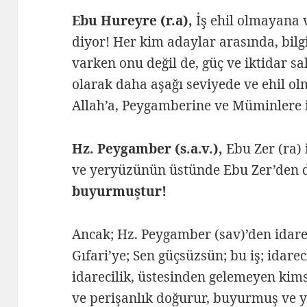
Ebu Hureyre (r.a),
İş ehil olmayana v
diyor! Her kim adaylar arasında, bilgis
varken onu değil de, güç ve iktidar sa
olarak daha aşağı seviyede ve ehil ol
Allah’a, Peygamberine ve Müminlere i
Hz. Peygamber (s.a.v.),
Ebu Zer (ra) 
ve yeryüzünün üstünde Ebu Zer’den d
buyurmuştur!
Ancak; Hz. Peygamber (sav)’den idarec
Gıfari’ye; Sen güçsüzsün; bu iş; idare
idarecilik, üstesinden gelemeyen kims
ve perişanlık doğurur, buyurmuş ve y