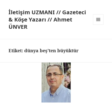
İletişim UZMANI // Gazeteci
& Köşe Yazarı // Ahmet
ÜNVER
MENÜ
VE
BILEŞENLER
Etiket:
dünya beş'ten büyüktür