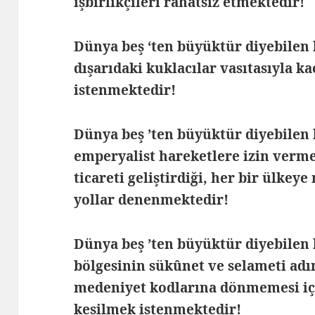
işbirlikçileri rahatsız etmektedir!
Dünya beş ‘ten büyüktür diyebilen b
dışarıdaki kuklacılar vasıtasıyla 
istenmektedir!
Dünya beş ’ten büyüktür diyebilen 
emperyalist hareketlere izin verm
ticareti geliştirdiği, her bir ülke
yollar denenmektedir!
Dünya beş ’ten büyüktür diyebilen b
bölgesinin sükûnet ve selameti adı
medeniyet kodlarına dönmemesi içi
kesilmek istenmektedir!