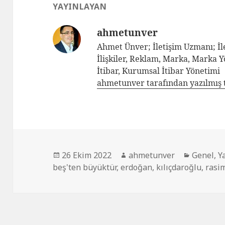
YAYINLAYAN
ahmetunver
Ahmet Ünver; İletişim Uzmanı; İle
İlişkiler, Reklam, Marka, Marka 
İtibar, Kurumsal İtibar Yönetimi
ahmetunver tarafından yazılmış 
26 Ekim 2022
ahmetunver
Genel
,
Y
beş'ten büyüktür
,
erdoğan
,
kılıçdaroğlu
,
rasi