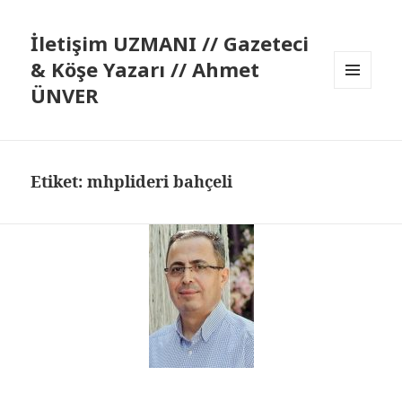
İletişim UZMANI // Gazeteci
& Köşe Yazarı // Ahmet
ÜNVER
MENÜ
VE
BILEŞENLER
Etiket:
mhplideri bahçeli