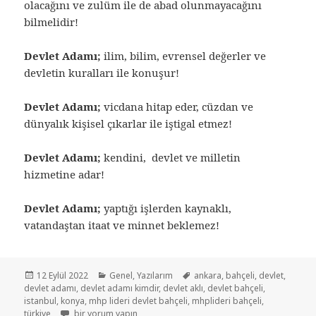
olacağını ve zulüm ile de abad olunmayacağını
bilmelidir!
Devlet Adamı;
ilim, bilim, evrensel değerler ve
devletin kuralları ile konuşur!
Devlet Adamı;
vicdana hitap eder, cüzdan ve
dünyalık kişisel çıkarlar ile iştigal etmez!
Devlet Adamı;
kendini, devlet ve milletin
hizmetine adar!
Devlet Adamı;
yaptığı işlerden kaynaklı,
vatandaştan itaat ve minnet beklemez!
12 Eylül 2022
Genel
,
Yazılarım
ankara
,
bahçeli
,
devlet
,
devlet adamı
,
devlet adamı kimdir
,
devlet aklı
,
devlet bahçeli
,
istanbul
,
konya
,
mhp lideri devlet bahçeli
,
mhplideri bahçeli
,
türkiye
bir yorum yapın