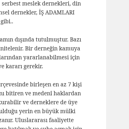
, serbest meslek dernekleri, din
limsel dernekler, İŞ ADAMLARI
gibi..
samın dışında tutulmuştur. Bazı
nitelenir. Bir derneğin kamuya
klarından yararlanabilmesi için
e kararı gerekir.
rçevesinde birleşen en az 7 kişi
ını bitiren ve medenî haklardan
urabilir ve derneklere de üye
urulduğu yerin en büyük mülki
zanır. Uluslararası faaliyette
re katılmak ve şube açmak için