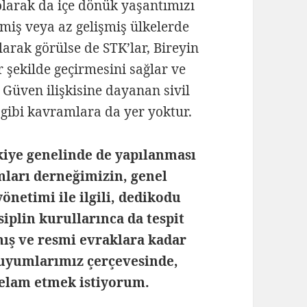
y olarak da içe dönük yaşantımızı
emiş veya az gelişmiş ülkelerde
rak görülse de STK’lar, Bireyin
r şekilde geçirmesini sağlar ve
 Güven ilişkisine dayanan sivil
gibi kavramlara da yer yoktur.
iye genelinde de yapılanması
amları derneğimizin, genel
önetimi ile ilgili, dedikodu
iplin kurullarınca da tespit
mış ve resmi evraklara kadar
 duyumlarımız çerçevesinde,
kelam etmek istiyorum.