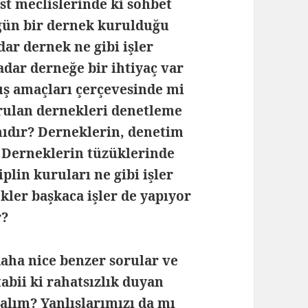
st meclislerinde ki sohbet
gün bir dernek kurulduğu
ar dernek ne gibi işler
dar derneğe bir ihtiyaç var
ş amaçları çerçevesinde mi
rulan dernekleri denetleme
mıdır? Derneklerin, denetim
r? Derneklerin tüzüklerinde
plin kuruları ne gibi işler
ler başkaca işler de yapıyor
?
aha nice benzer sorular ve
abii ki rahatsızlık duyan
palım? Yanlışlarımızı da mı