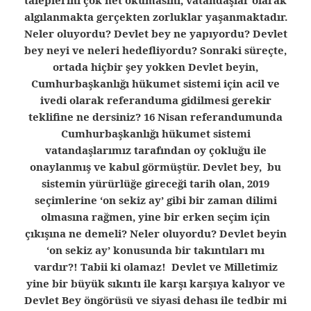
taleplerini çok net okumasını, vatandaşlar olarak
algılanmakta gerçekten zorluklar yaşanmaktadır.
Neler oluyordu? Devlet bey ne yapıyordu? Devlet
bey neyi ve neleri hedefliyordu? Sonraki süreçte,
ortada hiçbir şey yokken Devlet beyin,
Cumhurbaşkanlığı hükumet sistemi için acil ve
ivedi olarak referanduma gidilmesi gerekir
teklifine ne dersiniz? 16 Nisan referandumunda
Cumhurbaşkanlığı hükumet sistemi
vatandaşlarımız tarafından oy çokluğu ile
onaylanmış ve kabul görmüştür. Devlet bey, bu
sistemin yürürlüğe gireceği tarih olan, 2019
seçimlerine ‘on sekiz ay’ gibi bir zaman dilimi
olmasına rağmen, yine bir erken seçim için
çıkışına ne demeli? Neler oluyordu? Devlet beyin
‘on sekiz ay’ konusunda bir takıntıları mı
vardır?! Tabii ki olamaz! Devlet ve Milletimiz
yine bir büyük sıkıntı ile karşı karşıya kalıyor ve
Devlet Bey öngörüsü ve siyasi dehası ile tedbir mi