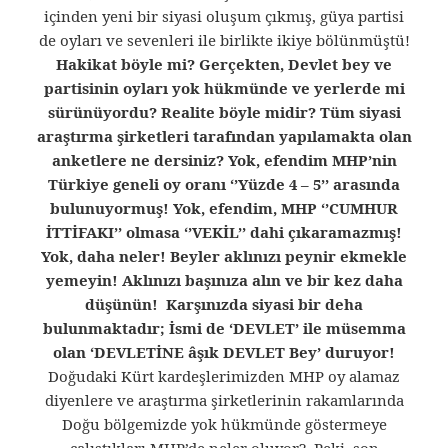
içinden yeni bir siyasi oluşum çıkmış, güya partisi
de oyları ve sevenleri ile birlikte ikiye bölünmüştü!
Hakikat böyle mi? Gerçekten, Devlet bey ve
partisinin oyları yok hükmünde ve yerlerde mi
sürünüyordu? Realite böyle midir? Tüm siyasi
araştırma şirketleri tarafından yapılamakta olan
anketlere ne dersiniz? Yok, efendim MHP’nin
Türkiye geneli oy oranı ‘’Yüzde 4 – 5’’ arasında
bulunuyormuş! Yok, efendim, MHP ‘’CUMHUR
İTTİFAKI’’ olmasa ‘’VEKİL’’ dahi çıkaramazmış!
Yok, daha neler! Beyler aklınızı peynir ekmekle
yemeyin! Aklınızı başınıza alın ve bir kez daha
düşünün! Karşınızda siyasi bir deha
bulunmaktadır; İsmi de ‘DEVLET’ ile müsemma
olan ‘DEVLETİNE âşık DEVLET Bey’ duruyor!
Doğudaki Kürt kardeşlerimizden MHP oy alamaz
diyenlere ve araştırma şirketlerinin rakamlarında
Doğu bölgemizde yok hükmünde göstermeye