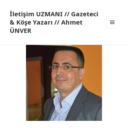
İletişim UZMANI // Gazeteci
& Köşe Yazarı // Ahmet
ÜNVER
MENÜ
VE
BILEŞENLER