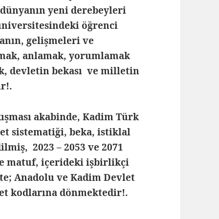
 dünyanın yeni derebeyleri
üniversitesindeki öğrenci
nın, gelişmeleri ve
kumak, anlamak, yorumlamak
k, devletin bekası ve milletin
r!.
kışması akabinde, Kadim Türk
t sistematiği, beka, istiklal
ilmiş, 2023 – 2053 ve 2071
 matuf, içerideki işbirlikçi
likte; Anadolu ve Kadim Devlet
let kodlarına dönmektedir!.