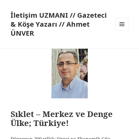
İletişim UZMANI // Gazeteci
& Köşe Yazarı // Ahmet
ÜNVER
MENÜ
VE
BILEŞENLER
Sıklet – Merkez ve Denge
Ülke; Türkiye!
Dünyanın 200 yıllık; Siyasi ve Ekonomik Güç