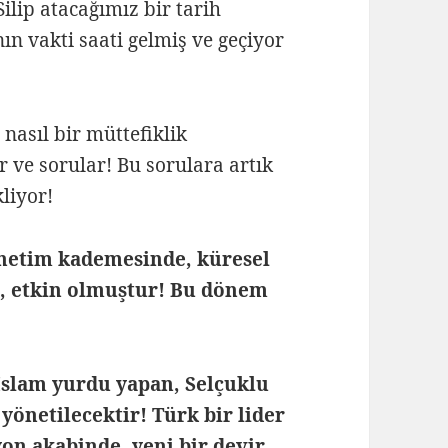
lip atacağımız bir tarih
n vakti saati gelmiş ve geçiyor
nasıl bir müttefiklik
r ve sorular! Bu sorulara artık
kliyor!
önetim kademesinde, küresel
ri, etkin olmuştur! Bu dönem
İslam yurdu yapan, Selçuklu
yönetilecektir! Türk bir lider
on akabinde, yeni bir devir