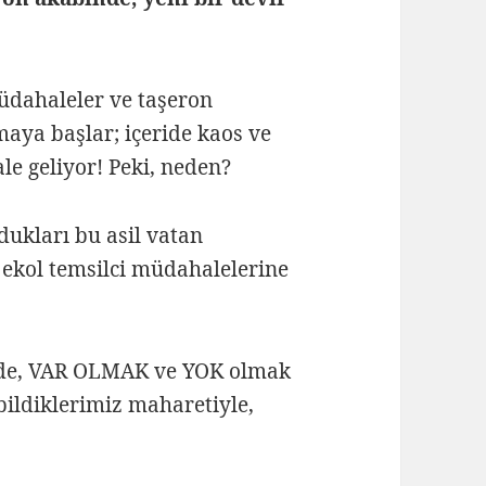
üdahaleler ve taşeron
maya başlar; içeride kaos ve
le geliyor! Peki, neden?
dukları bu asil vatan
i ekol temsilci müdahalelerine
inde, VAR OLMAK ve YOK olmak
bildiklerimiz maharetiyle,