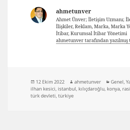
ahmetunver
Ahmet Ünver; İletişim Uzmanı; İle
İlişkiler, Reklam, Marka, Marka 
İtibar, Kurumsal İtibar Yönetimi
ahmetunver tarafından yazılmış 
12 Ekim 2022
ahmetunver
Genel
,
Y
ilhan kesici
,
istanbul
,
kılıçdaroğlu
,
konya
,
ras
türk devleti
,
türkiye