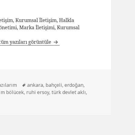
tişim, Kurumsal İletişim, Halkla
Yönetimi, Marka İletişimi, Kurumsal
tüm yazıları görüntüle
azılarım
ankara
,
bahçeli
,
erdoğan
,
im bölücek
,
ruhi ersoy
,
türk devlet aklı
,