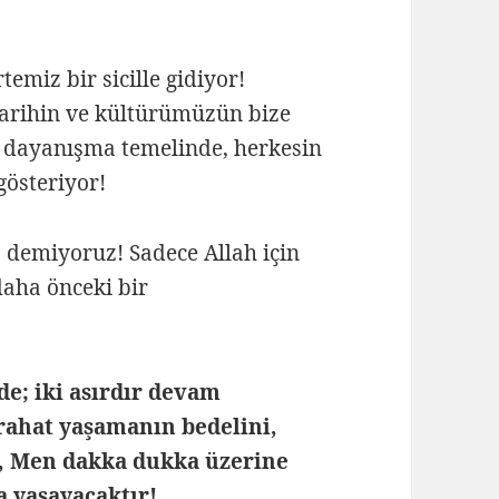
temiz bir sicille gidiyor!
arihin ve kültürümüzün bize
 ve dayanışma temelinde, herkesin
gösteriyor!
, demiyoruz! Sadece Allah için
daha önceki bir
e; iki asırdır devam
rahat yaşamanın bedelini,
t, Men dakka dukka üzerine
a yaşayacaktır!