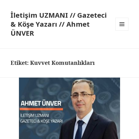
İletişim UZMANI // Gazeteci
& Köşe Yazarı // Ahmet
ÜNVER
MENÜ
VE
BILEŞENLER
Etiket:
Kuvvet Komutanlıkları