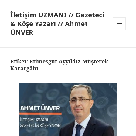
İletişim UZMANI // Gazeteci
& Köşe Yazarı // Ahmet
ÜNVER
MENÜ
VE
BILEŞENLER
Etiket:
Etimesgut Ayyıldız Müşterek
Karargâhı