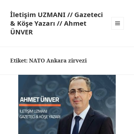
İletişim UZMANI // Gazeteci
& Köşe Yazarı // Ahmet
ÜNVER
MENÜ
VE
BILEŞENLER
Etiket:
NATO Ankara zirvezi