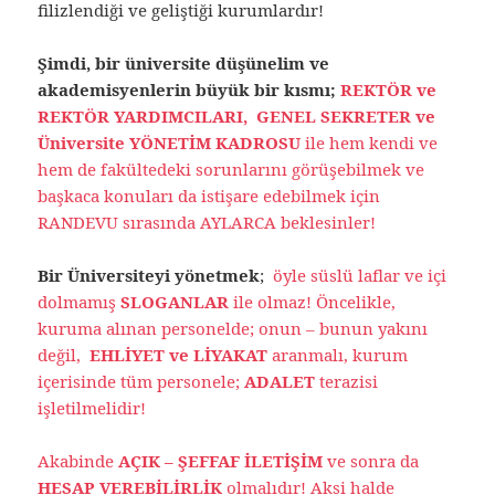
filizlendiği ve geliştiği kurumlardır!
Şimdi, bir üniversite düşünelim ve
akademisyenlerin büyük bir kısmı;
REKTÖR ve
REKTÖR YARDIMCILARI, GENEL SEKRETER ve
Üniversite YÖNETİM KADROSU
ile hem kendi ve
hem de fakültedeki sorunlarını görüşebilmek ve
başkaca konuları da istişare edebilmek için
RANDEVU sırasında AYLARCA beklesinler!
Bir Üniversiteyi yönetmek
;
öyle süslü laflar ve içi
dolmamış
SLOGANLAR
ile olmaz! Öncelikle,
kuruma alınan personelde; onun – bunun yakını
değil,
EHLİYET ve LİYAKAT
aranmalı, kurum
içerisinde tüm personele;
ADALET
terazisi
işletilmelidir!
Akabinde
AÇIK – ŞEFFAF İLETİŞİM
ve sonra da
HESAP VEREBİLİRLİK
olmalıdır! Aksi halde