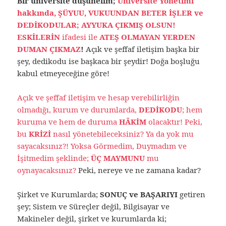
Bir üniversite düşünelim;
Üniversite Yönetimi
hakkında, ŞÜYUU, VUKUUNDAN BETER İŞLER ve
DEDİKODULAR; AYYUKA ÇIKMIŞ OLSUN!
ESKİLERİN
ifadesi ile
ATEŞ OLMAYAN YERDEN
DUMAN ÇIKMAZ
!
Açık ve şeffaf iletişim başka bir
şey, dedikodu ise başkaca bir şeydir! Doğa boşluğu
kabul etmeyeceğine göre!
Açık ve şeffaf iletişim ve hesap verebilirliğin
olmadığı, kurum ve durumlarda,
DEDİKODU
; hem
kuruma ve hem de duruma
HÂKİM
olacaktır! Peki,
bu
KRİZİ
nasıl yönetebileceksiniz? Ya da yok mu
sayacaksınız?! Yoksa Görmedim, Duymadım ve
İşitmedim şeklinde;
ÜÇ MAYMUNU
mu
oynayacaksınız?
Peki, nereye ve ne zamana kadar?
Şirket ve Kurumlarda;
SONUÇ ve BAŞARIYI
getiren
şey; Sistem ve Süreçler değil, Bilgisayar ve
Makineler değil, şirket ve kurumlarda ki;