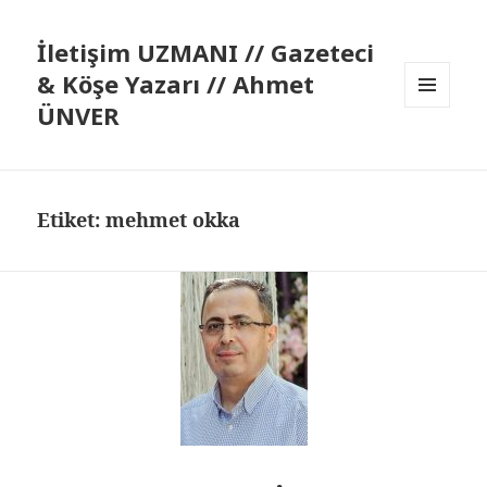
İletişim UZMANI // Gazeteci
& Köşe Yazarı // Ahmet
ÜNVER
MENÜ
VE
BILEŞENLER
Etiket:
mehmet okka