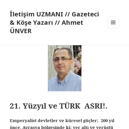
İletişim UZMANI // Gazeteci
& Köşe Yazarı // Ahmet
ÜNVER
MENÜ
VE
BILEŞENLER
21. Yüzyıl ve TÜRK ASRI!.
Emperyalist devletler ve küresel güçler; 200 yıl
önce, Avrasya bölgesinde ki; yer altı ve yerüstü