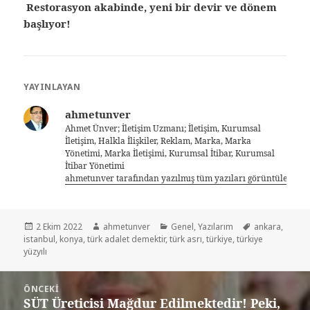
Restorasyon akabinde, yeni bir devir ve dönem
başlıyor!
YAYINLAYAN
ahmetunver
Ahmet Ünver; İletişim Uzmanı; İletişim, Kurumsal
İletişim, Halkla İlişkiler, Reklam, Marka, Marka
Yönetimi, Marka İletişimi, Kurumsal İtibar, Kurumsal
İtibar Yönetimi
ahmetunver tarafından yazılmış tüm yazıları görüntüle
2 Ekim 2022
ahmetunver
Genel
,
Yazılarım
ankara
,
istanbul
,
konya
,
türk adalet demektir
,
türk asrı
,
türkiye
,
türkiye
yüzyılı
ÖNCEKI
SÜT Üreticisi Mağdur Edilmektedir! Peki,